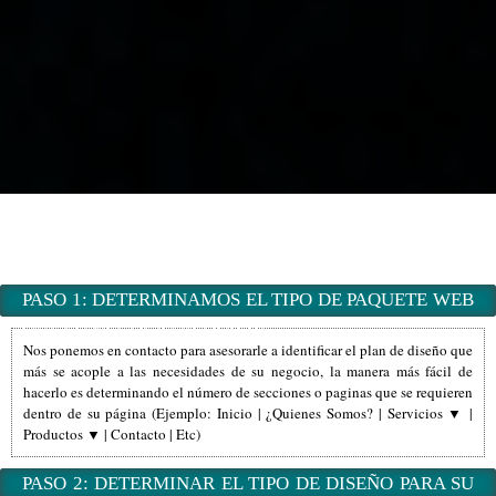
PROCESOS PARA LA CONTRATACIÓN DE SU PAGINA WEB |
CÓMO CONTRATAR SU PAGINA WEB EN MÉXICO PASO A
PASO
PASO 1: DETERMINAMOS EL TIPO DE PAQUETE WEB
QUE SU NEGOCIO REQUIERE
Nos ponemos en contacto para asesorarle a identificar el plan de diseño que
más se acople a las necesidades de su negocio, la manera más fácil de
hacerlo es determinando el número de secciones o paginas que se requieren
dentro de su página (Ejemplo: Inicio | ¿Quienes Somos? | Servicios ▼ |
Productos ▼ | Contacto | Etc)
PASO 2: DETERMINAR EL TIPO DE DISEÑO PARA SU