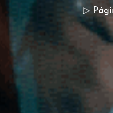
▷ Pági